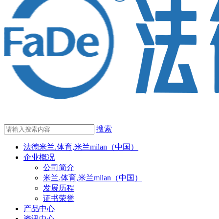
搜索
法德米兰.体育,米兰milan（中国）
企业概况
公司简介
米兰.体育,米兰milan（中国）
发展历程
证书荣誉
产品中心
资讯中心