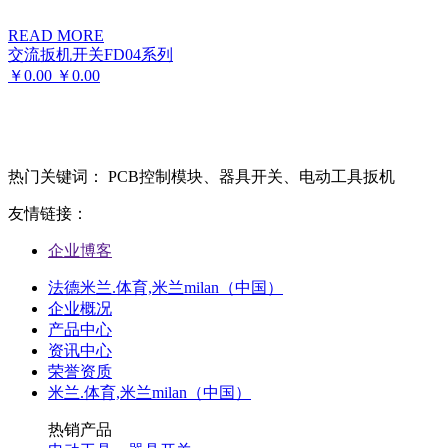
READ MORE
交流扳机开关FD04系列
￥
0.00
￥
0.00
热门关键词： PCB控制模块、器具开关、电动工具扳机
友情链接：
企业博客
法德米兰.体育,米兰milan（中国）
企业概况
产品中心
资讯中心
荣誉资质
米兰.体育,米兰milan（中国）
热销产品