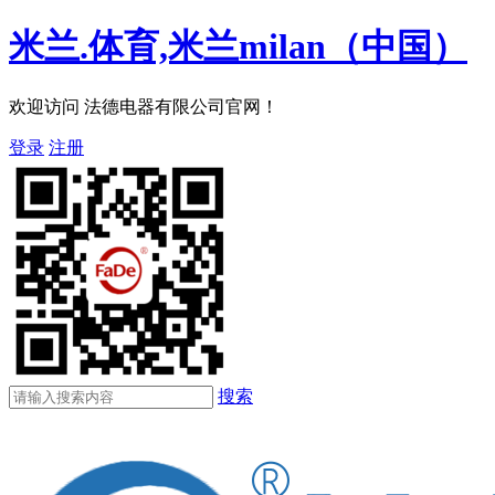
米兰.体育,米兰milan（中国）
欢迎访问 法德电器有限公司官网！
登录
注册
搜索